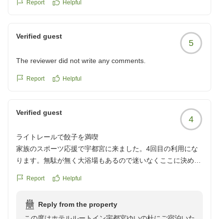
Report
Helpful
Verified guest
5
The reviewer did not write any comments.
Report
Helpful
Verified guest
4
ライトレールで餃子を満喫
家族のスポーツ応援で宇都宮に来ました。4回目の利用にな
ります。無駄が無く大浴場もあるので迷いなくここに決めま
した。近くに宇都宮餃子を食べさせてくれる所が無いので 路
Report
Helpful
面電車(ライトレール)で宇都宮駅に向かい食べて来ました。
片道360円で行けるし運転しないのでお酒も飲めるのでオス
Reply from the property
スメ!
この度はホテルルートイン宇都宮ゆいの杜にご宿泊いた