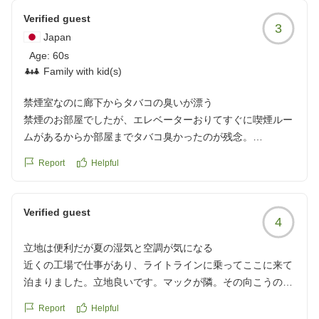
Verified guest
3
Japan
Age:
60s
Family with kid(s)
禁煙室なのに廊下からタバコの臭いが漂う
禁煙のお部屋でしたが、エレベーターおりてすぐに喫煙ルー
ムがあるからか部屋までタバコ臭かったのが残念。
Report
Helpful
クチコミの詳細はこちらから
https://review.travel.rakuten.co.jp/hotel/voice/166137?
reviewId=33123478345830
Verified guest
4
立地は便利だが夏の湿気と空調が気になる
近くの工場で仕事があり、ライトラインに乗ってここに来て
泊まりました。立地良いです。マックが隣。その向こうの珈
琲屋ものんびり過ごせます。独特の旅情ありますね。笑
Report
Helpful
あ、真夏だったから仕方ないけど、湿気が気になりました。