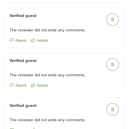
エアコンの効きがちょっと悪いのと、部屋には加湿機能付き
空気清浄機?しかなかったので、除湿機能のある空気清浄機
Verified guest
5
があればいいのになーと思いました。
朝食はバイキングで普通です。
The reviewer did not write any comments.
クチコミの詳細はこちらから
https://review.travel.rakuten.co.jp/hotel/voice/166137?
Report
Helpful
reviewId=33123478302890
Verified guest
5
The reviewer did not write any comments.
Report
Helpful
Verified guest
5
The reviewer did not write any comments.