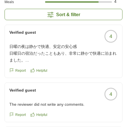
4
Meals
Sort & filter
Verified guest
4
日曜の夜は静かで快適、安定の安心感
日曜日の宿泊だったこともあり、非常に静かで快適に泊まれ
ました。
朝食は早朝出発のために食べていなので評価なしです。
Report
Helpful
安定のルートイン、これからも利用させていただきます。
クチコミの詳細はこちらから
https://review.travel.rakuten.co.jp/hotel/voice/166137?
Verified guest
4
reviewId=33123478393057
The reviewer did not write any comments.
Report
Helpful