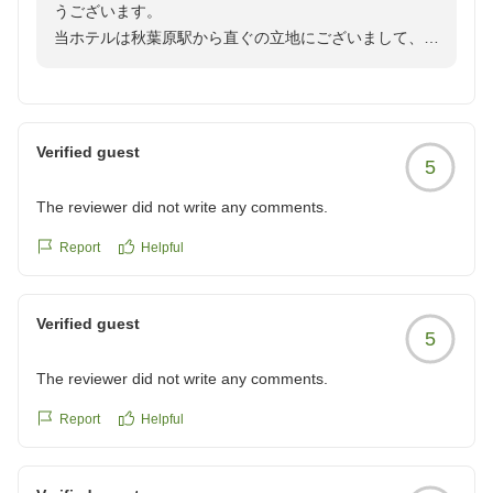
レム秋葉原
うございます。
レセプション
当ホテルは秋葉原駅から直ぐの立地にございまして、ホ
テル周辺には、a1881 様 がおっしゃる通り、ショップ
や飲食店が豊富にございます。
また東京にお越しの際には是非お待ち申し上げておりま
す。
Verified guest
5
お忙しいところご投稿いただきまして誠にありがとうご
ざいます。
The reviewer did not write any comments.
レム秋葉原
Report
Helpful
宿泊担当
Verified guest
5
The reviewer did not write any comments.
Report
Helpful