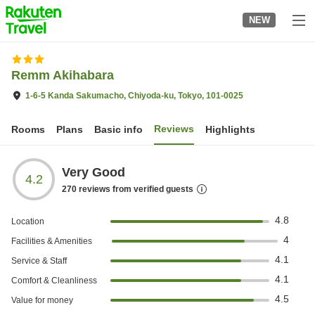
to
NEW
top
page
Remm Akihabara
1-6-5 Kanda Sakumacho, Chiyoda-ku, Tokyo, 101-0025
Reviews
Rooms
Plans
Basic info
Highlights
Very Good
4.2
270
reviews from verified guests
4.8
Location
4
Facilities & Amenities
4.1
Service & Staff
4.1
Comfort & Cleanliness
4.5
Value for money