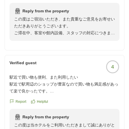
考えると仕方なし。
Reply from the property
気になったのは絨毯の髪の毛、連泊だったので清掃に入って
この度はご宿泊いただき、また貴重なご意見をお寄せい
もらったのですがトイレの便座は上がったまま、シャワール
ただきありがとうございます。
ームの排水口の蓋も斜めに立てかけてあり少し嫌な気分にな
ご滞在中、客室や館内設備、スタッフの対応につきまし
りました。日中に製氷機を使用したところその前に掃除用具
て、ご期待に沿えない点がございましたことを心よりお
が散らばっておりそこにいたスタッフの方に声をかけて製氷
詫び申し上げます。
機を使用しましたが言葉が分からないのか?聞こえなかった
お部屋の清掃が行き届いていなかったこと、製氷機周り
のか?スタッフの方からの返答はなかったです。土地柄、他
に清掃用具が散らばっておりご不便とご不快な思いをお
に宿泊してるのは外国の方が多く少しこわい思いもしまし
Verified guest
4
掛けいたしましたことにつきまして、直ちに清掃責任者
た...。
へ報告し、清掃の見直しと清掃用具の管理の徹底を指導
トータル的には満足しています。また機会があれば伺いたい
駅近で買い物も便利、また利用したい
いたしました。スタッフにつきましても指導が行き届い
と思います。
駅近で駅周辺のショップが豊富なので買い物も満足感があっ
ておらず申し訳ございません。お客様に安心して快適に
クチコミの詳細はこちらから
て楽で良かったです。
お過ごしいただける環境を整えてまいります。
https://review.travel.rakuten.co.jp/hotel/voice/70253?
また利用したいと思います。
Report
Helpful
reviewId=33123478166716
クチコミの詳細はこちらから
またご機会がございましたら秋葉原へお越しの際はぜひ
https://review.travel.rakuten.co.jp/hotel/voice/70253?
当館をご利用いただけますと幸いでございます。
Reply from the property
reviewId=33123478140928
この度は当ホテルをご利用いただきまして誠にありがと