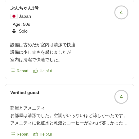
ぷんちゃん3号
4
Japan
Age:
50s
Solo
設備は古めだが室内は清潔で快適
設備は少し古さを感じましたが
室内は清潔で快適でした。
Report
Helpful
クチコミの詳細はこちらから
https://review.travel.rakuten.co.jp/hotel/voice/40780?
reviewId=33123478396283
Verified guest
4
部屋とアメニティ
お部屋は清潔でした。空調がいらないほど涼しかったです。
アメニティに化粧水と乳液とコーヒーがあれば嬉しかったで
す。ベッドマットもよくぐっすり眠れました。
Report
Helpful
クチコミの詳細はこちらから