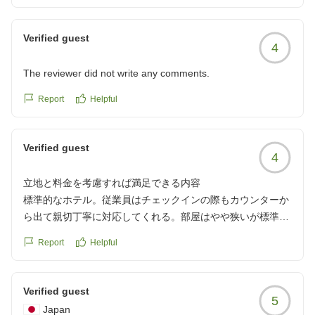
https://review.travel.rakuten.co.jp/hotel/voice/40780?
reviewId=33123478381989
Verified guest
4
The reviewer did not write any comments.
Report
Helpful
Verified guest
4
立地と料金を考慮すれば満足できる内容
標準的なホテル。従業員はチェックインの際もカウンターか
ら出て親切丁寧に対応してくれる。部屋はやや狭いが標準的
で清潔。朝食は可もなく不可もなく、料金から考えると及第
Report
Helpful
点。カレーとラーメンがあり、どちらも美味い。寝るだけに
利用するなら、立地の利便性と料金を加味すると満足でき
る。
Verified guest
5
クチコミの詳細はこちらから
Japan