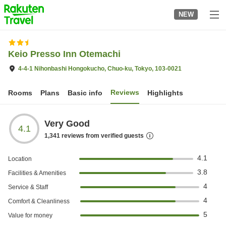
to
NEW
top
page
Keio Presso Inn Otemachi
4-4-1 Nihonbashi Hongokucho, Chuo-ku, Tokyo, 103-0021
Reviews
Rooms
Plans
Basic info
Highlights
Very Good
4.1
1,341
reviews from verified guests
4.1
Location
3.8
Facilities & Amenities
4
Service & Staff
4
Comfort & Cleanliness
5
Value for money