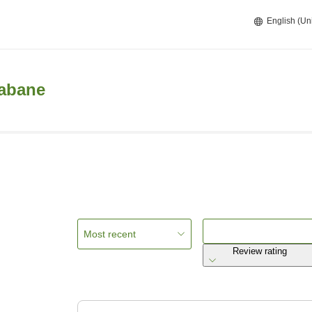
English (Un
kabane
Most recent
Review rating