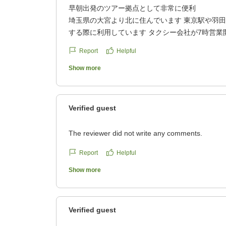
早朝出発のツアー拠点として非常に便利
埼玉県の大宮より北に住んでいます 東京駅や羽
する際に利用しています タクシー会社が7時営業
早い出発には間に合わないため 時々利用させても
Report
Helpful
都内のため 都内発のツアーチケットが そのまま
は リーズナブルな居酒屋が多数あり 嬉しい限り
Show more
クチコミの詳細はこちらから
https://review.travel.rakuten.co.jp/hotel/voice/10
reviewId=33123478554553
Verified guest
The reviewer did not write any comments.
Report
Helpful
Show more
Verified guest