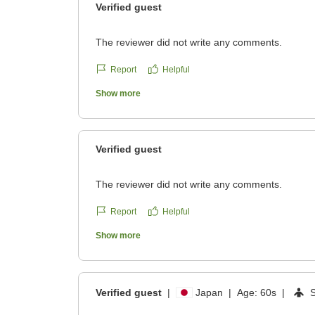
Verified guest
The reviewer did not write any comments.
Report
Helpful
Show more
Verified guest
The reviewer did not write any comments.
Report
Helpful
Show more
Verified guest
|
Japan
|
Age:
60s
|