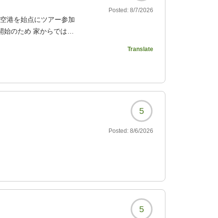
Posted:
8/7/2026
田空港を始点にツアー参加
開始のため 家からでは朝
らっています 赤羽は東京
Translate
使えます ホテルの近くに
です
8993?
5
Posted:
8/6/2026
5