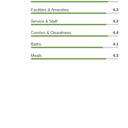
Facilities & Amenities
4.3
Service & Staff
4.3
Comfort & Cleanliness
4.4
Baths
4.1
Meals
4.3