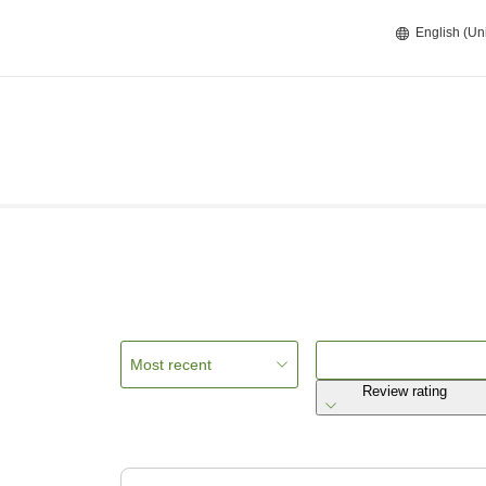
English (Un
Most recent
Review rating