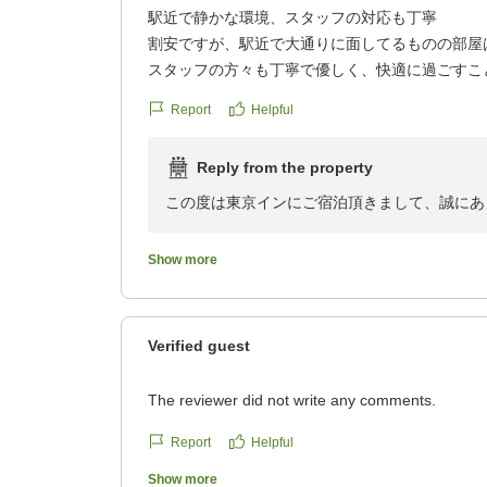
駅近で静かな環境、スタッフの対応も丁寧
割安ですが、駅近で大通りに面してるものの部屋
スタッフの方々も丁寧で優しく、快適に過ごすこ
クチコミの詳細はこちらから
Report
Helpful
https://review.travel.rakuten.co.jp/hotel/voice/802
reviewId=33123478307703
Reply from the property
この度は東京インにご宿泊頂きまして、誠にあ
お客様に喜んでいただきまして大変嬉しく思っ
Show more
今後もサービスの向上にスタッフ一同、努めて
お忙しい中、ご投稿ありがとうございました。
Verified guest
東京イン 楊
The reviewer did not write any comments.
Report
Helpful
Show more