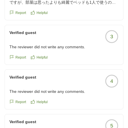
ですが、部屋は思ったよりも綺麗でベッドも1人で使うのに
は充分広いです。
Report
Helpful
ランドリーを使いたかったのですが、フロントに声かけしな
くてはダメらしく、すでに部屋着に着替えてしまったため諦
めました。
Verified guest
3
クチコミの詳細はこちらから
https://review.travel.rakuten.co.jp/hotel/voice/40799?
The reviewer did not write any comments.
reviewId=33123478310922
Report
Helpful
Verified guest
4
The reviewer did not write any comments.
Report
Helpful
Verified guest
5