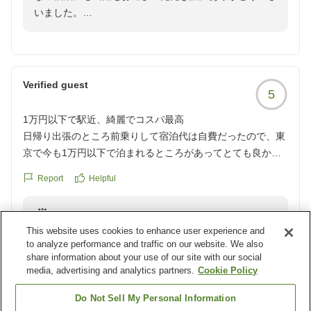
いました。
クチコミの詳細はこちらから
上野駅からの近さがお役に立てたとのこと、大変嬉しく
https://review.travel.rakuten.co.jp/hotel/voice/40799?
存じます。
reviewId=33123478214254
お部屋の臭いにつきましては、ご不快な思いをさせてし
Verified guest
5
まい申し訳ございません。
空調のご利用で改善されたとのことですが、より快適に
1万円以下で駅近、綺麗でコスパ最高
お過ごしいただけるよう、改めて客室の点検と消臭対応
日帰り出張のところ前乗りして宿泊代は自費だったので、東
を強化してまいります。
京で今も1万円以下で泊まれるところがあってとても良かっ
たです。安かろう悪かろうではなく、きちんと綺麗で駅近と
館内設備のご案内についても貴重なご意見をありがとう
Report
Helpful
いうポイントも大きかったです。夏場はほんとに駅近が重要
ございます。
です。
自販機やランドリールームの説明がより分かりやすくな
Reply from the property
今回は朝食を付けなかったのですが、また泊まりたいと思っ
るよう、掲示や案内方法の改善を検討いたします。
This website uses cookies to enhance user experience and
この度はホテルニューウエノをご利用いただき、またご
たので次は付けたいと思います。
to analyze performance and traffic on our website. We also
感想をお寄せいただき誠にありがとうございます。
クチコミの詳細はこちらから
share information about your use of our site with our social
スタッフへの温かいお言葉を頂戴し、心より感謝申し上
前乗りでのご出張とのこと、当館がご負担にならない料
https://review.travel.rakuten.co.jp/hotel/voice/40799?
media, advertising and analytics partners.
Cookie Policy
げます。
金でお役に立てたようで大変嬉しく存じます。
reviewId=33123478200116
また上野へお越しの際は、ぜひ当館をご利用いただけま
Do Not Sell My Personal Information