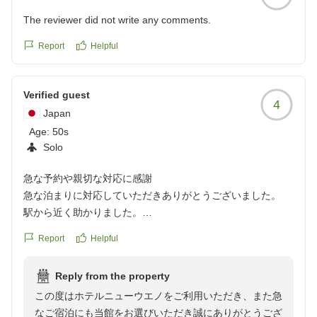
The reviewer did not write any comments.
Report
Helpful
Verified guest
4
Japan
Age:
50s
Solo
急な予約や親切な対応に感謝
急な泊まりに対応していただきありがとうございました。
駅から近く助かりました。
部屋に入った時に少し臭いが鼻につきましたが、空調を入れ
Report
Helpful
たりして、少し時間が経ったら気にならなくなりました。古
い建物ですが、スタッフの方はとても対応が良く問い合わせ
Reply from the property
にも親切でした。エレベーター以外にも自販機やランドリー
この度はホテルニューウエノをご利用いただき、また急
ルームがの説明がわかりやすくなってるとよかったかな。お
なご宿泊にも当館をお選びいただき誠にありがとうござ
世話になりました。