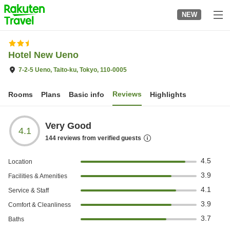
to
NEW
top
page
Hotel New Ueno
7-2-5 Ueno, Taito-ku, Tokyo, 110-0005
Reviews
Rooms
Plans
Basic info
Highlights
Very Good
4.1
144
reviews from verified guests
4.5
Location
3.9
Facilities & Amenities
4.1
Service & Staff
3.9
Comfort & Cleanliness
3.7
Baths