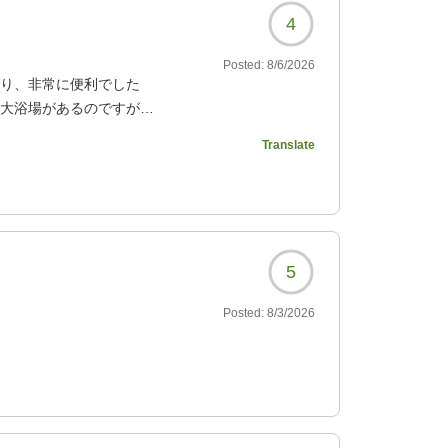
4
Posted:
8/6/2026
あり、非常に便利でした
。大浴場があるのですが、
しませんでした。朝食は
Translate
大浴場と無料朝食のある
を利用しましたが、料金
011?
5
Posted:
8/3/2026