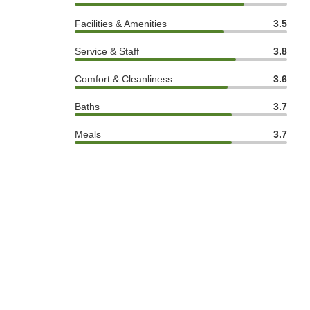
Facilities & Amenities
3.5
Service & Staff
3.8
Comfort & Cleanliness
3.6
Baths
3.7
Meals
3.7