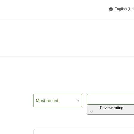
English (Un
Most recent
Review rating