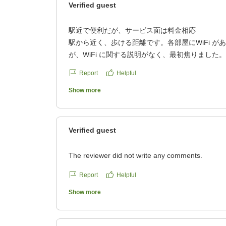
Verified guest
駅近で便利だが、サービス面は料金相応
駅から近く、歩ける距離です。各部屋にWiFi が
が、WiFi に関する説明がなく、最初焦りました
夜8時から10時まで女性用となるため、私は利用
Report
Helpful
無料で利用できますが、種類は多くありません。
ルートインと比べて安かったので、初めてこちら
Show more
なりという印象でした。
クチコミの詳細はこちらから
https://review.travel.rakuten.co.jp/hotel/voice/30
Verified guest
reviewId=33123478482449
The reviewer did not write any comments.
Report
Helpful
Show more