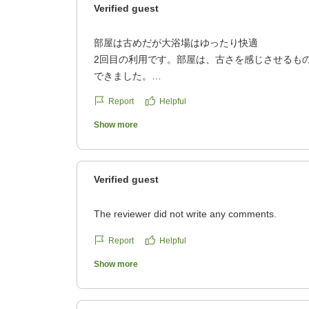
Verified guest
部屋は古めだが大浴場はゆったり快適
2回目の利用です。部屋は、古さを感じさせるも
できました。
クチコミの詳細はこちらから
Report
Helpful
https://review.travel.rakuten.co.jp/hotel/voice/30
reviewId=33123478343953
Show more
Verified guest
The reviewer did not write any comments.
Report
Helpful
Show more