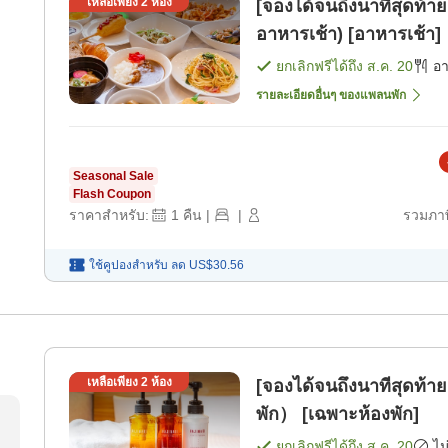
เหลือเพียง
2
ห้อง
[จองได้จนถึงนาทีสุดท้า
อาหารเช้า) [อาหารเช้า]
ยกเลิกฟรีได้ถึง
ส.ค. 20
อ
รายละเอียดอื่นๆ ของแพลนพัก
Seasonal Sale
Flash Coupon
ราคาสำหรับ:
1
คืน
|
|
รวมภาษ
ใช้คูปองสำหรับ
ลด
US$30.56
เหลือเพียง
2
ห้อง
[จองได้จนถึงนาทีสุดท้า
พัก） [เฉพาะห้องพัก]
ยกเลิกฟรีได้ถึง
ส.ค. 20
ไม