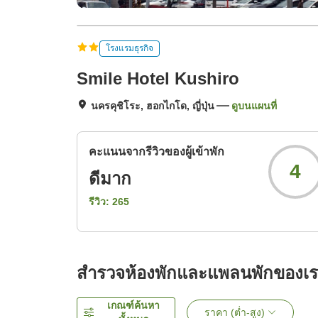
โรงแรมธุรกิจ
Smile Hotel Kushiro
นครคุชิโระ, ฮอกไกโด, ญี่ปุ่น
ดูบนแผนที่
คะแนนจากรีวิวของผู้เข้าพัก
4
ดีมาก
รีวิว:
265
สำรวจห้องพักและแพลนพักของเ
เกณฑ์ค้นหา
ราคา (ต่ำ-สูง)