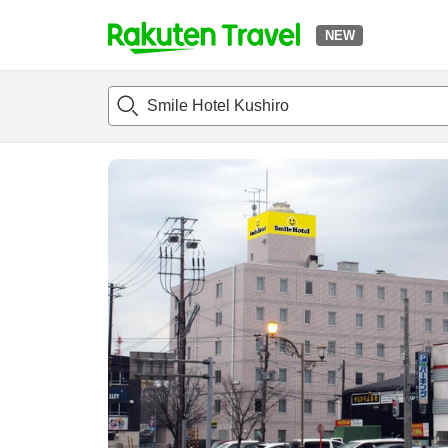
NEW
t
แนะนำที่พัก
ห้องพักและแพลนพัก
รีวิว
สิ่่งอำนวยความสะด
o
p
P
a
g
e
_
s
e
a
r
c
h