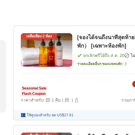
เหลือเพียง
2
ห้อง
[จองได้จนถึงนาทีสุดท้า
พัก） [เฉพาะห้องพัก]
ยกเลิกฟรีได้ถึง
ส.ค. 20
ไม
รายละเอียดอื่นๆ ของแพลนพัก
Seasonal Sale
Flash Coupon
ราคาสำหรับ:
1
คืน
|
|
รวมภาษ
ใช้คูปองสำหรับ
ลด
US$27.61