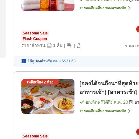
รายละเอียดอื่นๆ ของแพลนพัก
Seasonal Sale
Flash Coupon
ราคาสำหรับ:
1
คืน
|
|
รวมภาษ
ใช้คูปองสำหรับ
ลด
US$31.63
เหลือเพียง
2
ห้อง
[จองได้จนถึงนาทีสุดท้า
อาหารเช้า) [อาหารเช้า]
ยกเลิกฟรีได้ถึง
ส.ค. 20
อ
รายละเอียดอื่นๆ ของแพลนพัก
Seasonal Sale