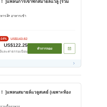
ย！ ]แพลนการเข้าพักสมายล์แวลู (รวม
าหาร
อาหารเช้า
US$143.82
-
14
%
US$122.25
ทำการจอง
ีและค่าธรรมเนียม
ย！ ]แพลนสมายล์แวลูสเตย์ (เฉพาะห้อง
่รวมมื้ออาหาร