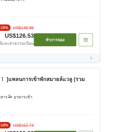
US$148.86
-
15
%
US$126.53
ทำการจอง
ีและค่าธรรมเนียม
ย！ ]แพลนการเข้าพักสมายล์แวลู (รวม
าหาร
อาหารเช้า
US$162.74
-
14
%