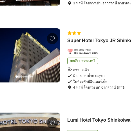
3
นาที โดย
การเดิน
จาก
สถานี อายาเส
Super Hotel Tokyo JR Shink
ยกเลิกการจองฟรี
อาหารเช้า
มีอ่างอาบน้ำและสุขา
ในห้องพักมีอินเทอร์เน็ต
4
นาที โดย
รถยนต์
จาก
สถานี ฮิราอิ
Lumi Hotel Tokyo Shinkoiwa