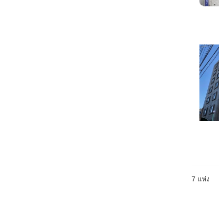
7
แห่ง