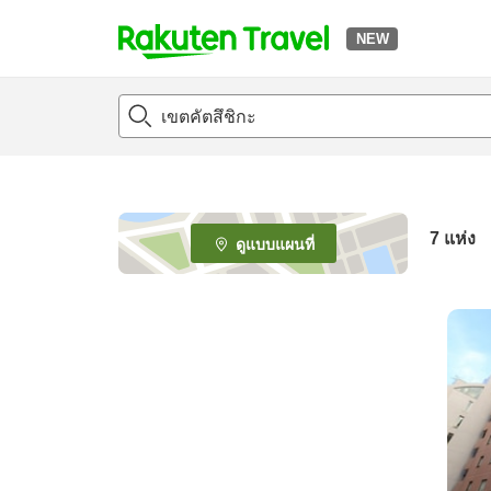
NEW
t
o
p
P
a
g
e
7
แห่ง
ดูแบบแผนที่
_
s
e
a
r
c
h