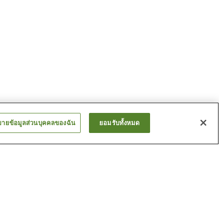
ขายข้อมูลส่วนบุคคลของฉัน
ยอมรับทั้งหมด
สถานี อาโอโตะ
ะยะ
สถานี โฮริคิริโชบุเอ็น