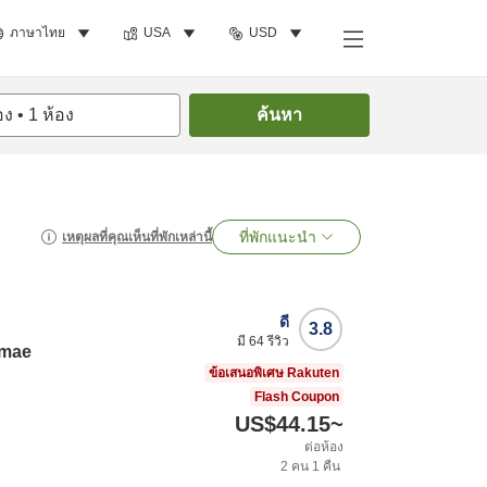
ภาษาไทย
USA
USD
อง
•
1
ห้อง
ค้นหา
ที่พักแนะนำ
เหตุผลที่คุณเห็นที่พักเหล่านี้
ดี
3.8
มี
64
รีวิว
imae
ข้อเสนอพิเศษ Rakuten
Flash Coupon
US$44.15
~
ต่อห้อง
2
คน
1
คืน