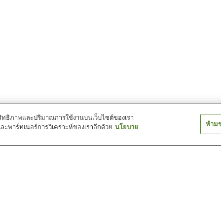
์ประสิทธิภาพและปริมาณการใช้งานบนเว็บไซต์ของเรา
ห้าม
และพาร์ทเนอร์การวิเคราะห์ของเราอีกด้วย
นโยบาย
สถานี ชินชิมาบาตะ
สถานี ชินโคอิวะ
สถานี ชิบะมาตะ
สถานี เคเซ ทาเตะอิชิ
สถานี โยตสึกิ
สถานี โอฮานาจ