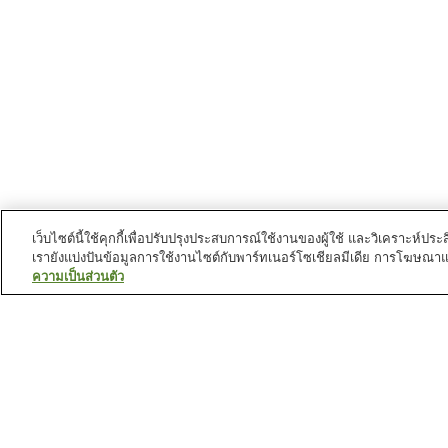
เว็บไซต์นี้ใช้คุกกี้เพื่อปรับปรุงประสบการณ์ใช้งานของผู้ใช้ และวิเคราะห
เรายังแบ่งปันข้อมูลการใช้งานไซต์กับพาร์ทเนอร์โซเชียลมีเดีย การโฆษณา
ความเป็นส่วนตัว
สถานีรถไฟใน
เขตคัตสึชิกะ
สถานี คานามาจิ
สถานี คาเมอาริ
สถานี เคเซ คานามาจิ
สถานี เคเซ ทากาซาโกะ
สถานที่น่าสนใจใน
เขตคัตสึชิกะ