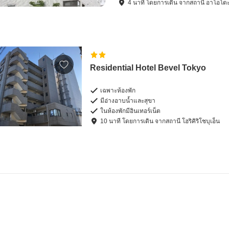
4
นาที โดย
การเดิน
จาก
สถานี อาโอโต
Residential Hotel Bevel Tokyo
เฉพาะห้องพัก
มีอ่างอาบน้ำและสุขา
ในห้องพักมีอินเทอร์เน็ต
10
นาที โดย
การเดิน
จาก
สถานี โฮริคิริโชบุเอ็น