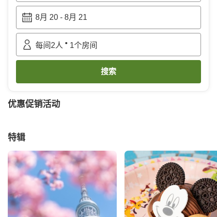
8月 20
-
8月 21
•
每间
2
人
1
个房间
搜索
优惠促销活动
特辑