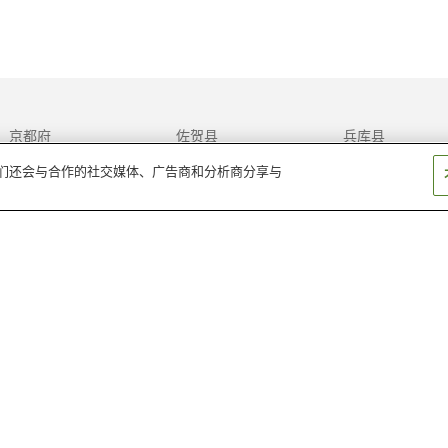
京都府
佐贺县
兵库县
千叶县
和歌山县
埼玉县
。我们还会与合作的社交媒体、广告商和分析商分享与
中国
乌兹别克斯坦
以色列
卡塔尔
印度
印度尼西亚