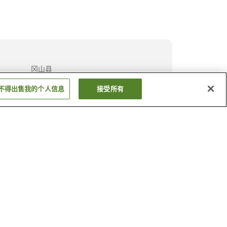
冈山县
大分县
不得出售我的个人信息
接受所有
显示更多
伊拉克
叙利亚
显示更多