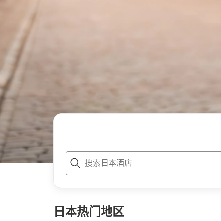
t
o
p
P
a
g
日本
热门地区
e
_