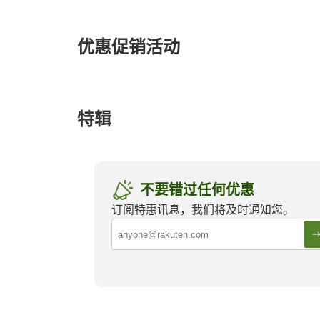
s
e
a
优惠促销活动
r
c
h
特辑
不要错过任何优惠
冲绳县
北海道
订阅特惠讯息，我们将及时通知您。
See all Travel Guide articles
Bring t
Tokyo D