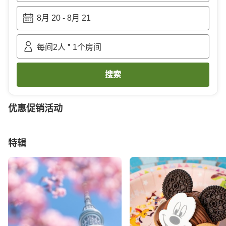
8月 20
-
8月 21
•
每间
2
人
1
个房间
搜索
优惠促销活动
特辑