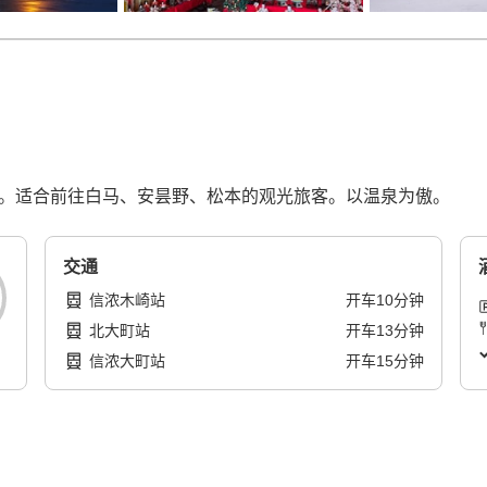
钟。适合前往白马、安昙野、松本的观光旅客。以温泉为傲。
交通
信浓木崎站
开车
10
分钟
北大町站
开车
13
分钟
信浓大町站
开车
15
分钟