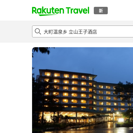
新
t
概况
客房及住宿套餐
评论
亮点
设施
o
p
P
a
g
e
_
s
e
a
r
c
h