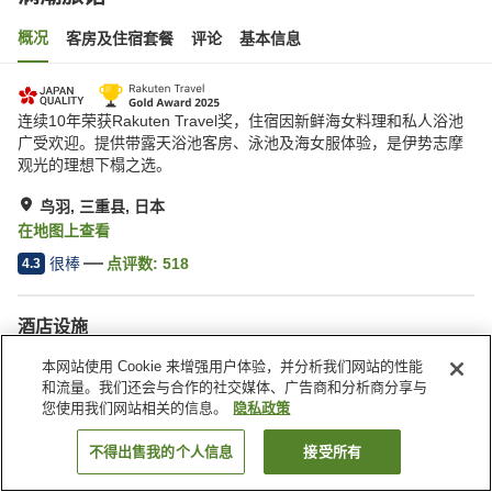
概况
客房及住宿套餐
评论
基本信息
连续10年荣获Rakuten Travel奖，住宿因新鲜海女料理和私人浴池
广受欢迎。提供带露天浴池客房、泳池及海女服体验，是伊势志摩
观光的理想下榻之选。
鸟羽, 三重县, 日本
在地图上查看
很棒
点评数:
518
4.3
酒店设施
Wi-Fi
包间餐厅
本网站使用 Cookie 来增强用户体验，并分析我们网站的性能
休息室
咖啡厅
和流量。我们还会与合作的社交媒体、广告商和分析商分享与
您使用我们网站相关的信息。
隐私政策
首页
日本
三重县
鸟羽
满潮旅馆
不得出售我的个人信息
接受所有
搜索客房