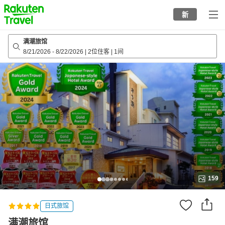
to
新
top
page
满潮旅馆
8/21/2026
-
8/22/2026
|
2位住客
|
1间
159
日式旅馆
满潮旅馆