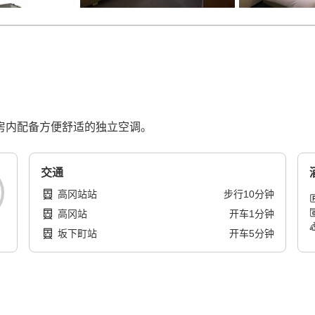
，客房内配备方便舒适的独立空调。
交通
高冈站站
步行
10
分钟
高冈站
开车
1
分钟
坂下町站
开车
5
分钟