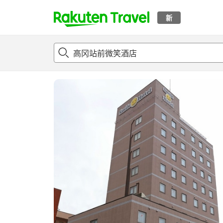
新
t
概况
客房及住宿套餐
评论
亮点
设施
o
p
P
a
g
e
_
s
e
a
r
c
h