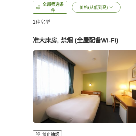
全部筛选条
价格(从低到高)
件
1种房型
准大床房, 禁烟 (全屋配备Wi-Fi)
禁止抽烟