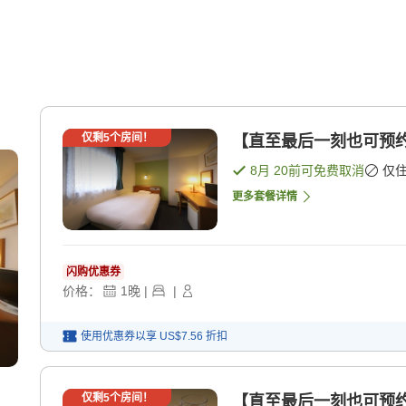
仅剩
5
个房间！
【直至最后一刻也可预约
8月 20
前可免费取消
仅
更多套餐详情
闪购优惠券
价格：
1
晚
|
|
使用优惠券以享
US$7.56
折扣
仅剩
5
个房间！
【直至最后一刻也可预约