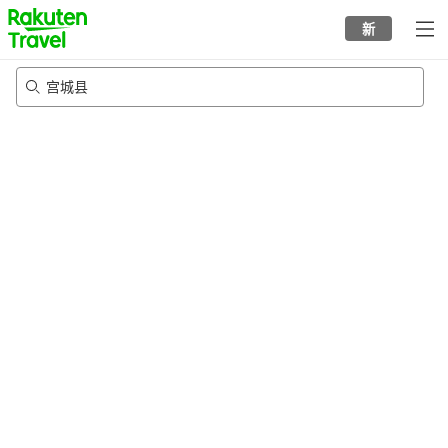
to
新
top
page
宫城县
8/22/2026
-
8/23/2026
每间
2
人
•
1
个房间