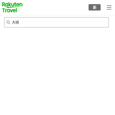
to
新
top
page
大崎
8/23/2026
-
8/24/2026
每间
2
人
•
1
个房间