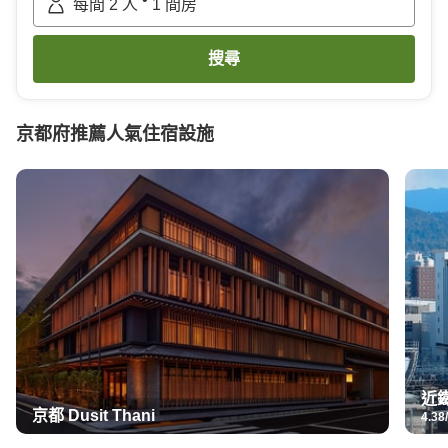
每間
2
人
1
間房
搜尋
京都府
推薦人氣住宿設施
近
京都 Dusit Thani
4.38