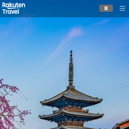
to
新
top
page