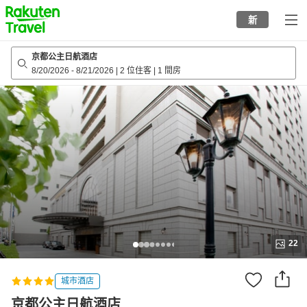
to
新
top
page
京都公主日航酒店
8/20/2026
-
8/21/2026
|
2 位住客
|
1 間房
22
城市酒店
京都公主日航酒店