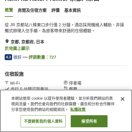
概覽
房間及住宿方案
評價
基本資訊
從 JR 京都站八條東口步行僅 2 分鐘。酒店採用機械人輔助、非接
觸式辦理入住手續，為旅客帶來舒適的住宿體驗。
京都, 京都府, 日本
於地圖上顯示
很好
評語數量：
727
4.3
住宿設施
Wi-Fi
停車場
步行 5 分鐘可到車站
餐廳
本網站使用 cookie 以提升使用者體驗，並分析我們網站的表
現與流量。我們也會向我們的社群媒體、廣告和分析合作夥伴
主頁
日本
京都府
京都
Henn na Hotel Premier 京都八条口
分享您使用我們網站的相關資訊。
私隱政策
不要銷售我的個人資料
接受所有
找客房