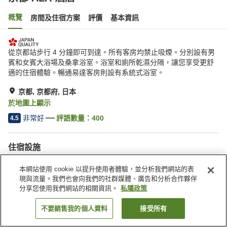
概覽
房間及住宿方案
評價
基本資訊
從京都站步行 4 分鐘即可到達。所有客房均禁止吸煙。分別設有男
賓和女賓大浴場及桑拿浴室。浴室和廁所乾濕分隔，讓您享受更舒
適的住宿體驗。暢通易達客房則設有系統式浴室。
京都, 京都府, 日本
於地圖上顯示
非常好
評語數量：
400
4.5
住宿設施
健身室/健身中心
餐廳
本網站使用 cookie 以提升使用者體驗，並分析我們網站的表
休息室
自動販賣機
現與流量。我們也會向我們的社群媒體、廣告和分析合作夥伴
分享您使用我們網站的相關資訊。
私隱政策
主頁
日本
京都府
京都
京都 ALA 酒店
不要銷售我的個人資料
接受所有
找客房