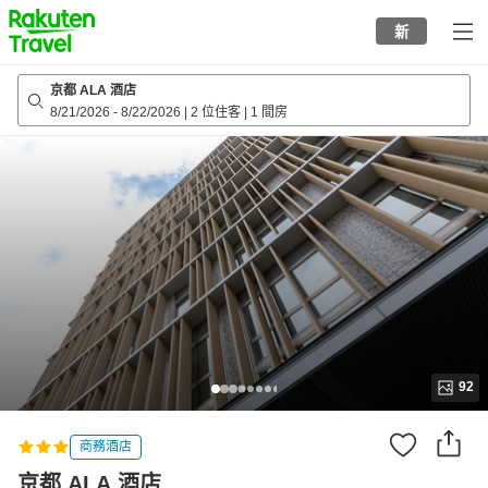
to
新
top
page
京都 ALA 酒店
8/21/2026
-
8/22/2026
|
2 位住客
|
1 間房
92
商務酒店
京都 ALA 酒店