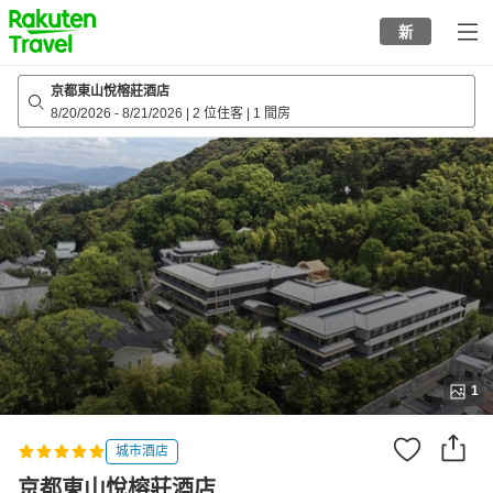
to
新
top
page
京都東山悅榕莊酒店
8/20/2026
-
8/21/2026
|
2 位住客
|
1 間房
1
城市酒店
京都東山悅榕莊酒店