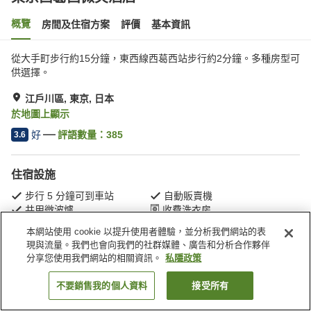
概覽
房間及住宿方案
評價
基本資訊
從大手町步行約15分鐘，東西線西葛西站步行約2分鐘。多種房型可
供選擇。
江戶川區, 東京, 日本
於地圖上顯示
好
評語數量：
385
3.6
住宿設施
步行 5 分鐘可到車站
自動販賣機
共用微波爐
收費洗衣房
本網站使用 cookie 以提升使用者體驗，並分析我們網站的表
現與流量。我們也會向我們的社群媒體、廣告和分析合作夥伴
主頁
日本
東京
江戶川區
東京西葛西微笑酒店
分享您使用我們網站的相關資訊。
私隱政策
不要銷售我的個人資料
接受所有
找客房