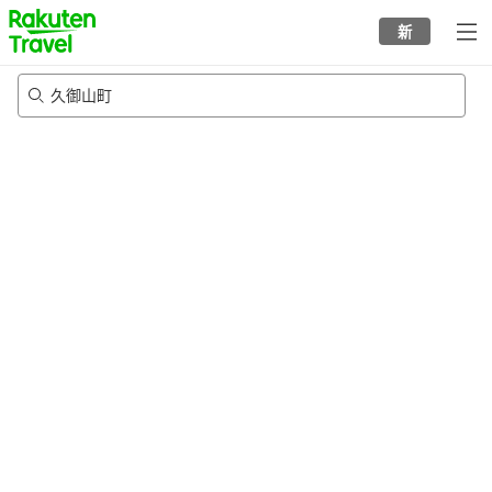
to
新
top
page
久御山町
8/21/2026
-
8/22/2026
每間
2
人
•
1
間房