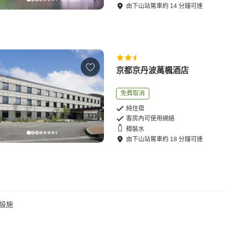
由
下山站
駕車
約
14
分鐘可達
京都京丹波萬楓酒店
免費取消
純住宿
客房內可使用網絡
樽裝水
由
下山站
駕車
約
18
分鐘可達
設施