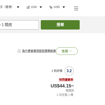
文（香港）
USA
USD
•
1
間房
搜尋
推薦
為什麼會看到這些搜尋結果
3.2
2
則評價
快閃優惠券
US$44.15
~
每間房
2
位住客
1
晚