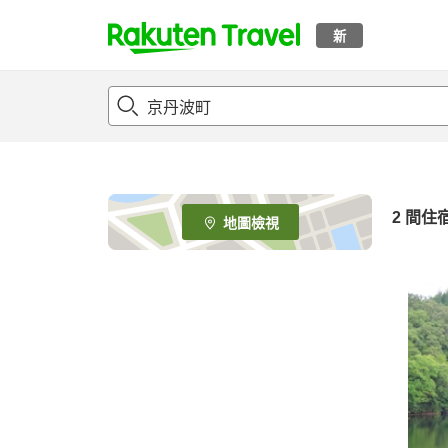
新
t
o
p
P
a
g
e
2
間住
地圖檢視
_
s
e
a
r
c
h