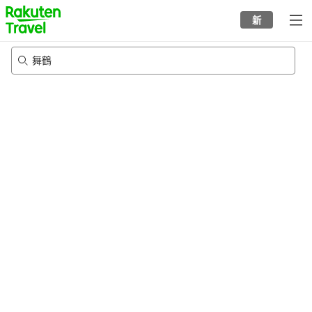
to
新
top
page
舞鶴
8/20/2026
-
8/21/2026
每間
2
人
•
1
間房