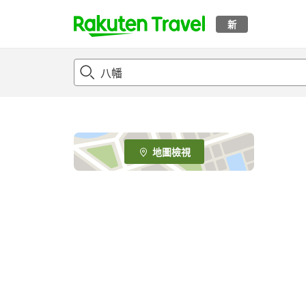
新
t
o
p
P
a
g
e
地圖檢視
_
s
e
a
r
c
h