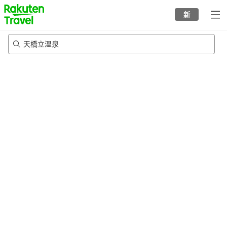
to
新
top
page
天橋立溫泉
8/23/2026
-
8/24/2026
每間
2
人
•
1
間房