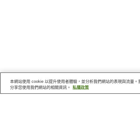
本網站使用 cookie 以提升使用者體驗，並分析我們網站的表現與流
分享您使用我們網站的相關資訊。
私隱政策
京都府
的溫泉
大原溫泉
嵐山溫泉
北白川天然鐳溫泉
湯花溫泉
主頁
日本
京都府
岩瀧溫泉