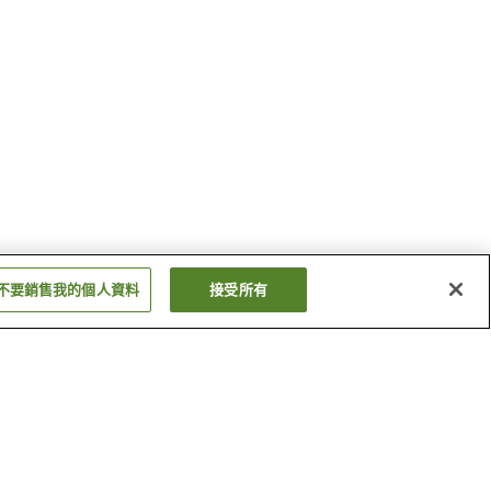
不要銷售我的個人資料
接受所有
奧伊根溫泉
岩瀧溫泉
顯示更多