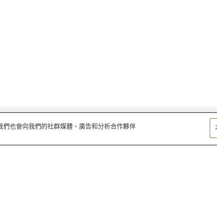
量。我們也會向我們的社群媒體、廣告和分析合作夥伴
久美之濱溫泉鄉
綾部溫泉
宇川溫泉
間人溫泉鄉
宮津溫泉
琉璃溪溫泉