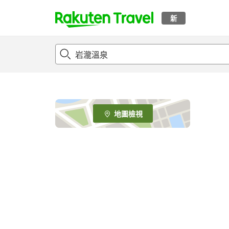
新
t
o
p
P
a
g
e
地圖檢視
_
s
e
a
r
c
h