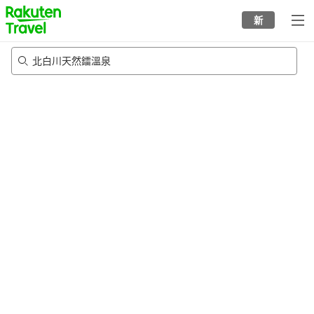
to
新
top
page
北白川天然鐳溫泉
8/23/2026
-
8/24/2026
每間
2
人
•
1
間房