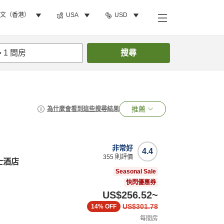
文（香港）
USA
USD
•
1
間房
搜尋
推薦
為什麼會看到這些搜尋結果
非常好
4.4
355
則評價
士酒店
Seasonal Sale
快閃優惠券
US$256.52
~
US$301.78
14%
OFF
每間房