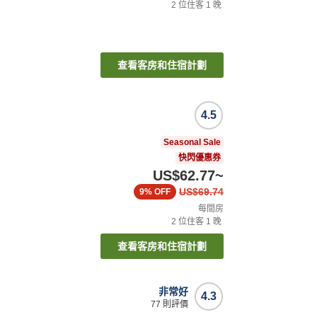
2
位住客
1
晚
查看客房和住宿計劃
4.5
Seasonal Sale
快閃優惠券
US$62.77
~
US$69.74
9%
OFF
每間房
2
位住客
1
晚
查看客房和住宿計劃
非常好
4.3
77
則評價