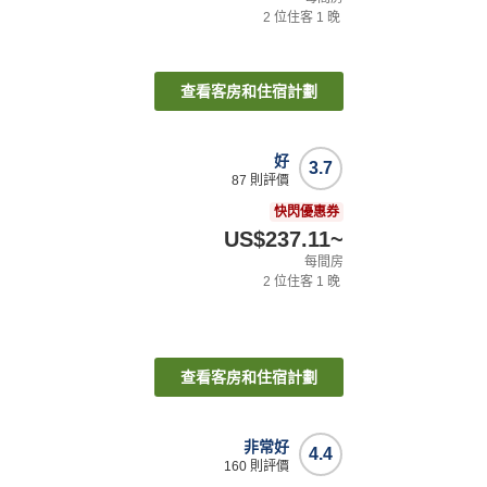
2
位住客
1
晚
查看客房和住宿計劃
好
3.7
87
則評價
快閃優惠券
US$237.11
~
每間房
2
位住客
1
晚
查看客房和住宿計劃
非常好
4.4
160
則評價