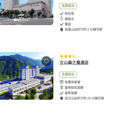
免費取消
純住宿
樽裝水
電話
由
富山站
步行
約
3
分鐘可達
立山森之風酒店
免費取消
免費停車場
當地知名菜餚
當季菜餚
由
立山站
步行
約
25
分鐘可達