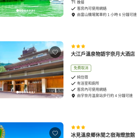
晚餐
客房內可使用網絡
由
富山機場
駕車
約
1
小時
6
分鐘可達
大江戶溫泉物語宇奈月大酒店
免費取消
純住宿
有浴室和廁所
客房內可使用網絡
由
宇奈月温泉站
步行
約
4
分鐘可達
冰見溫泉鄉休閒之宿海燈旅館