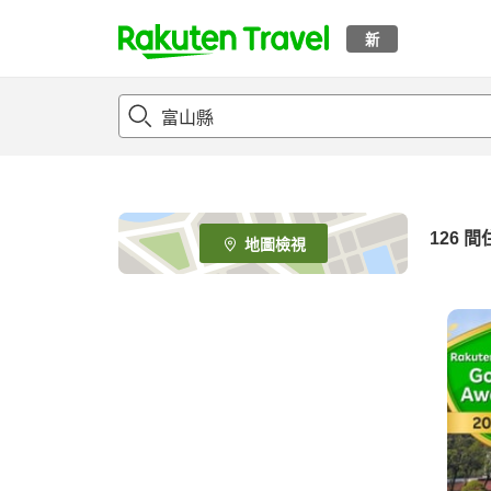
新
t
o
p
P
a
g
e
126
間
地圖檢視
_
s
e
a
r
c
h