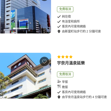
免費取消
純住宿
有浴室和廁所
客房內可使用網絡
由
新富町站
步行
約
2
分鐘可達
宇奈月溫泉延樂
免費取消
早餐
晚餐
客房內可使用網絡
由
宇奈月温泉站
步行
約
4
分鐘可達