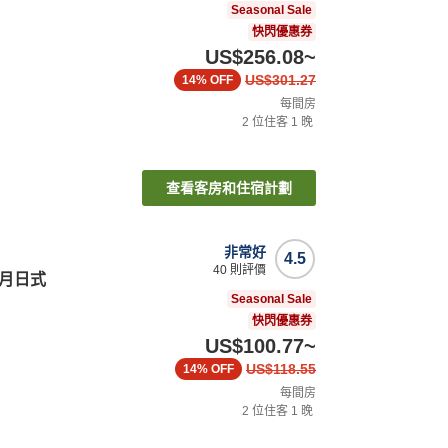
Seasonal Sale
快閃優惠券
US$256.08
~
US$301.27
14%
OFF
每間房
2
位住客
1
晚
查看客房和住宿計劃
非常好
4.5
40
則評價
奈月日式
Seasonal Sale
快閃優惠券
US$100.77
~
US$118.55
14%
OFF
每間房
2
位住客
1
晚