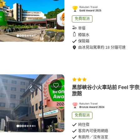
免費取消
早餐
樽裝水
保險箱
由
冰見站
駕車
約
18
分鐘可達
黑部峽谷小火車站前 Feel 宇
旅館
免費取消
純住宿
客房內可使用網絡
有廁所／沒有浴室