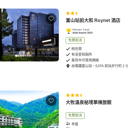
富山站前大和 Roynet 酒店
免費取消
純住宿
有浴室和廁所
客房內可使用網絡
由
電鐵富山站・EATA 前站
步行
約
2
大牧溫泉秘境單棟旅館
免費取消
早餐