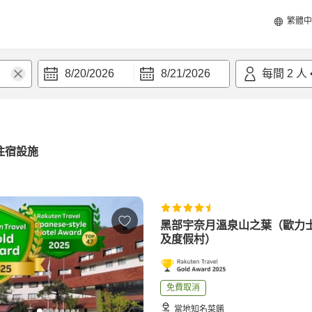
繁體中
8/20/2026
8/21/2026
每間
2
人
住宿設施
黑部宇奈月溫泉山之葉（歐力
及度假村）
免費取消
當地知名菜餚