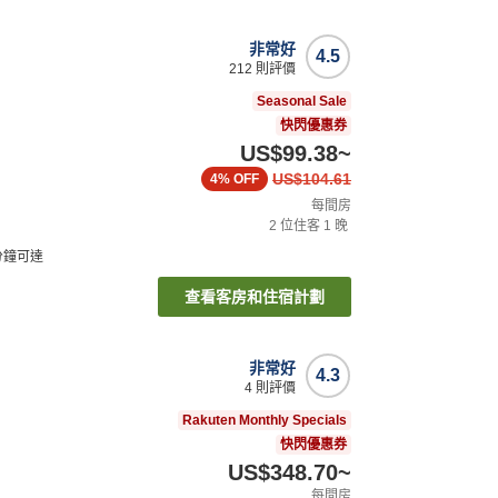
非常好
4.5
212
則評價
Seasonal Sale
快閃優惠券
US$99.38
~
US$104.61
4%
OFF
每間房
2
位住客
1
晚
分鐘可達
查看客房和住宿計劃
非常好
4.3
4
則評價
Rakuten Monthly Specials
快閃優惠券
US$348.70
~
每間房