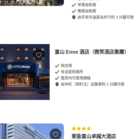
早餐自助餐
晚餐自助餐
由
宇奈月温泉站
步行
約
3
分鐘可達
富山 Enoe 酒店（微笑酒店集團）
純住宿
有浴室和廁所
客房內可使用網絡
由
中町（西町北）站
駕車
約
1
分鐘可達
東急富山卓越大酒店