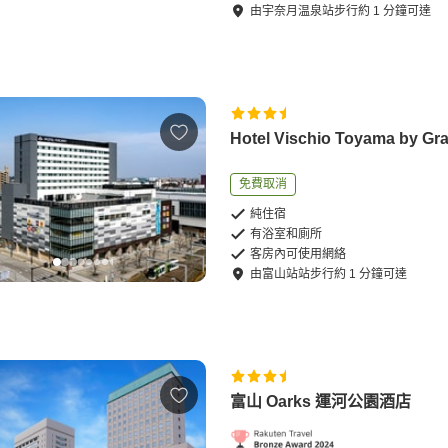
由
宇奈月温泉站
步行
約
1
分鐘可達
Hotel Vischio Toyama by Gr
免費取消
純住宿
有浴室和廁所
客房內可使用網絡
由
富山站站
步行
約
1
分鐘可達
富山 Oarks 運河公園酒店