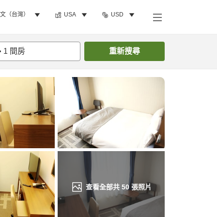
文（台灣）
USA
USD
找客房
•
1
間房
重新搜尋
查看全部共
50
張照片