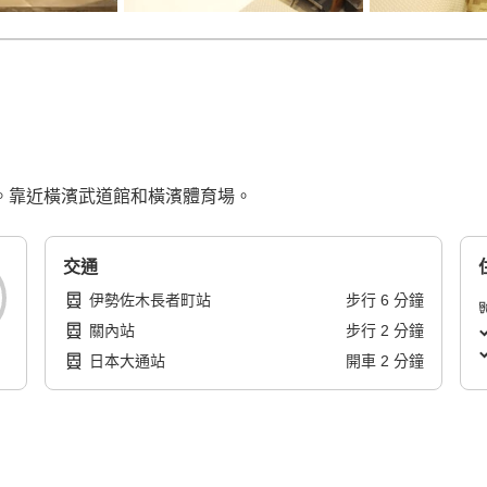
月重新裝修。靠近橫濱武道館和橫濱體育場。
交通
伊勢佐木長者町站
步行
6
分鐘
關內站
步行
2
分鐘
日本大通站
開車
2
分鐘