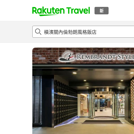
新
t
總覽
客房與方案
評語
特點
設施
o
p
P
a
g
e
_
s
e
a
r
c
h