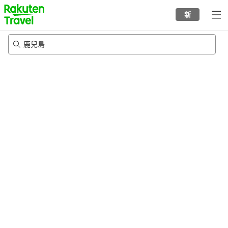
to
新
top
page
鹿兒島
8/21/2026
-
8/22/2026
每間
2
人
•
1
間房