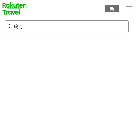
to
新
top
page
鳴門
8/22/2026
-
8/23/2026
每間
2
人
•
1
間房