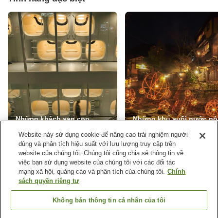
Những khách sạn con
Những khu suối nước n
nhộng tốt nhất tại Tokyo
nổi tiếng nhất Nhật Bản
Website này sử dụng cookie để nâng cao trải nghiệm người
dùng và phân tích hiệu suất với lưu lượng truy cập trên
website của chúng tôi. Chúng tôi cũng chia sẻ thông tin về
việc bạn sử dụng website của chúng tôi với các đối tác
mạng xã hội, quảng cáo và phân tích của chúng tôi.
Chính
NHẬN THÔNG TIN GIẢM GIÁ
sách quyền riêng tư
Đăng ký nhận thông tin các chương trình ưu đãi.
Không bán thông tin cá nhân của tôi