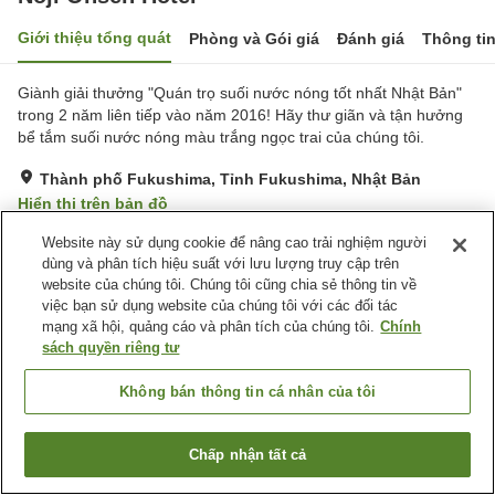
Giới thiệu tổng quát
Phòng và Gói giá
Đánh giá
Thông ti
Giành giải thưởng "Quán trọ suối nước nóng tốt nhất Nhật Bản"
trong 2 năm liên tiếp vào năm 2016! Hãy thư giãn và tận hưởng
bể tắm suối nước nóng màu trắng ngọc trai của chúng tôi.
Thành phố Fukushima, Tỉnh Fukushima, Nhật Bản
Hiển thị trên bản đồ
Tuyệt vời
Đánh giá:
581
lượt
4.4
Website này sử dụng cookie để nâng cao trải nghiệm người
dùng và phân tích hiệu suất với lưu lượng truy cập trên
website của chúng tôi. Chúng tôi cũng chia sẻ thông tin về
Tiện nghi chỗ nghỉ
việc bạn sử dụng website của chúng tôi với các đối tác
mạng xã hội, quảng cáo và phân tích của chúng tôi.
Chính
Bãi đỗ xe
Xông hơi
sách quyền riêng tư
Spa / Salon
Lounge
Không bán thông tin cá nhân của tôi
Trang chủ
Nhật Bản
Tỉnh Fukushima
Thành phố Fukushima
Noji Onsen Hotel
Chấp nhận tất cả
Tìm phòng trống