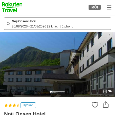
to
MỚI
top
page
Noji Onsen Hotel
20/08/2026
-
21/08/2026
|
2 khách
|
1 phòng
94
Ryokan
Noji Onsen Hotel