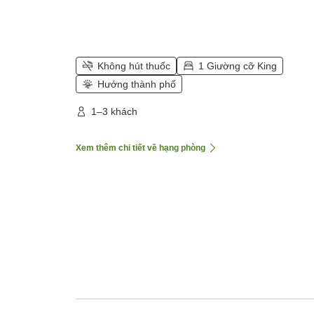
Không hút thuốc
1 Giường cỡ King
Hướng thành phố
1–3 khách
Xem thêm chi tiết về hạng phòng