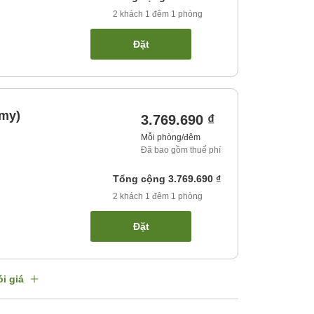
2
khách
1
đêm
1
phòng
Đặt
omy)
3.769.690 ₫
Mỗi phòng/đêm
Đã bao gồm thuế phí
Tổng cộng
3.769.690 ₫
2
khách
1
đêm
1
phòng
Đặt
i giá