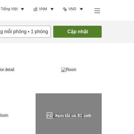
Tiếng Việt
VNM
VND
Tìm phòng trống
ng mỗi phòng
•
1
phòng
Cập nhật
Xem tất cả
81
ảnh