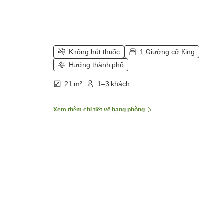
Không hút thuốc
1 Giường cỡ King
Hướng thành phố
21 m²
1–3 khách
Xem thêm chi tiết về hạng phòng