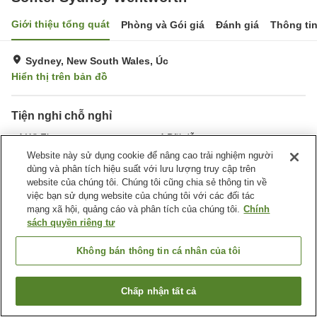
Giới thiệu tổng quát
Phòng và Gói giá
Đánh giá
Thông ti
Sydney, New South Wales, Úc
Hiển thị trên bản đồ
Tiện nghi chỗ nghỉ
Wi-Fi
Bãi đỗ xe
Spa / Salon
Phòng tập gym
Website này sử dụng cookie để nâng cao trải nghiệm người
dùng và phân tích hiệu suất với lưu lượng truy cập trên
website của chúng tôi. Chúng tôi cũng chia sẻ thông tin về
Trang chủ
Úc
New South Wales
Sydney
Sydney
việc bạn sử dụng website của chúng tôi với các đối tác
Sofitel Sydney Wentworth
mạng xã hội, quảng cáo và phân tích của chúng tôi.
Chính
sách quyền riêng tư
Không bán thông tin cá nhân của tôi
Chấp nhận tất cả
Tìm phòng trống