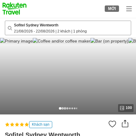
to
MỚI
top
page
Sofitel Sydney Wentworth
21/08/2026
-
22/08/2026
|
2 khách
|
1 phòng
100
Khách sạn
Sofitel Sydney Wentworth