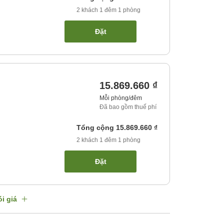
2
khách
1
đêm
1
phòng
Đặt
15.869.660 ₫
Mỗi phòng/đêm
Đã bao gồm thuế phí
Tổng cộng
15.869.660 ₫
2
khách
1
đêm
1
phòng
Đặt
i giá