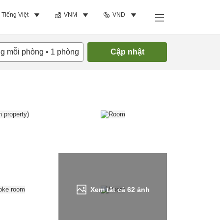
Tiếng Việt
VNM
VND
Tìm phòng trống
ng mỗi phòng
•
1
phòng
Cập nhật
Xem tất cả
62
ảnh