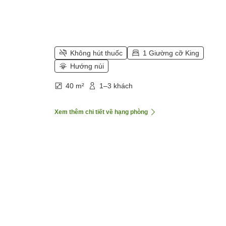
Không hút thuốc
1 Giường cỡ King
Hướng núi
40 m²
1–3 khách
Xem thêm chi tiết về hạng phòng