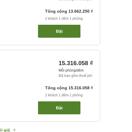
Tổng cộng
13.662.250 ₫
2
khách
1
đêm
1
phòng
Đặt
15.316.058 ₫
Mỗi phòng/đêm
Đã bao gồm thuế phí
Tổng cộng
15.316.058 ₫
2
khách
1
đêm
1
phòng
Đặt
i giá