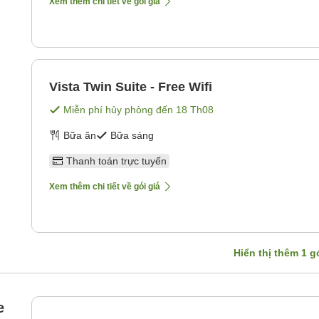
Xem thêm chi tiết về gói giá
Vista Twin Suite - Free Wifi
Miễn phí hủy phòng đến
18 Th08
Bữa ăn
Bữa sáng
Thanh toán trực tuyến
Xem thêm chi tiết về gói giá
Hiển thị thêm
1
gó
e