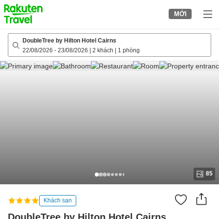
to
MỚI
top
page
DoubleTree by Hilton Hotel Cairns
22/08/2026
-
23/08/2026
|
2 khách
|
1 phòng
85
Khách sạn
DoubleTree by Hilton Hotel Cairns