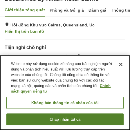
Giới thiệu tổng quát
Phòng và Gói giá
Đánh giá
Thông ti
Hội đồng Khu vực Cairns, Queensland, Úc
Hiển thị trên bản đồ
Tiện nghi chỗ nghỉ
Wi-Fi
Bãi đỗ xe
Phòng tập gym
Hồ bơi
Website này sử dụng cookie để nâng cao trải nghiệm người
dùng và phân tích hiệu suất với lưu lượng truy cập trên
website của chúng tôi. Chúng tôi cũng chia sẻ thông tin về
Trang chủ
Úc
Queensland
Hội đồng Khu vực Cairns
việc bạn sử dụng website của chúng tôi với các đối tác
DoubleTree by Hilton Hotel Cairns
mạng xã hội, quảng cáo và phân tích của chúng tôi.
Chính
sách quyền riêng tư
Không bán thông tin cá nhân của tôi
Chấp nhận tất cả
Tìm phòng trống