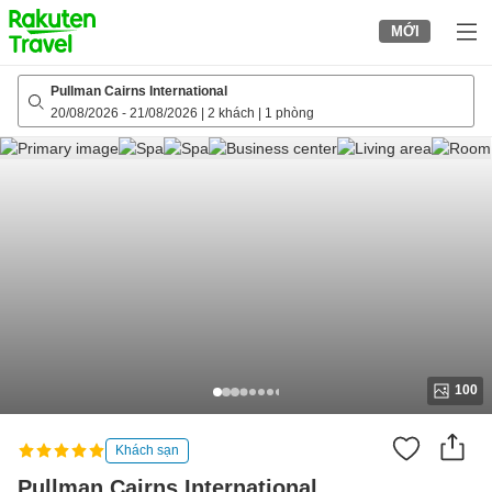
to
MỚI
top
page
Pullman Cairns International
20/08/2026
-
21/08/2026
|
2 khách
|
1 phòng
100
Khách sạn
Pullman Cairns International