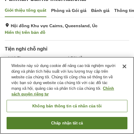
Giới thiệu tổng quát
Phòng và Gói giá
Đánh giá
Thông ti
Hội đồng Khu vực Cairns, Queensland, Úc
Hiển thị trên bản đồ
Tiện nghi chỗ nghỉ
Wi-Fi
Bãi đỗ xe
Spa / Salon
Phòng tập gym
Website này sử dụng cookie để nâng cao trải nghiệm người
dùng và phân tích hiệu suất với lưu lượng truy cập trên
website của chúng tôi. Chúng tôi cũng chia sẻ thông tin về
Trang chủ
Úc
Queensland
Hội đồng Khu vực Cairns
việc bạn sử dụng website của chúng tôi với các đối tác
Pullman Cairns International
mạng xã hội, quảng cáo và phân tích của chúng tôi.
Chính
sách quyền riêng tư
Không bán thông tin cá nhân của tôi
Chấp nhận tất cả
Tìm phòng trống