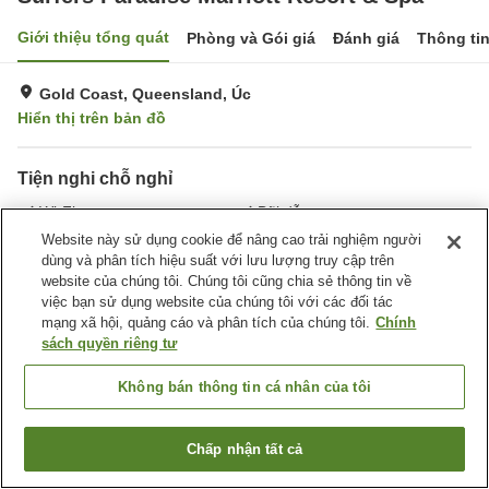
Giới thiệu tổng quát
Phòng và Gói giá
Đánh giá
Thông ti
Gold Coast, Queensland, Úc
Hiển thị trên bản đồ
Tiện nghi chỗ nghỉ
Wi-Fi
Bãi đỗ xe
Spa / Salon
Phòng tập gym
Website này sử dụng cookie để nâng cao trải nghiệm người
dùng và phân tích hiệu suất với lưu lượng truy cập trên
website của chúng tôi. Chúng tôi cũng chia sẻ thông tin về
Trang chủ
Úc
Queensland
Gold Coast
việc bạn sử dụng website của chúng tôi với các đối tác
Surfers Paradise Marriott Resort & Spa
mạng xã hội, quảng cáo và phân tích của chúng tôi.
Chính
sách quyền riêng tư
Không bán thông tin cá nhân của tôi
Chấp nhận tất cả
Tìm phòng trống