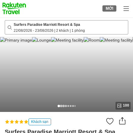
to
MỚI
top
page
Surfers Paradise Marriott Resort & Spa
22/08/2026
-
23/08/2026
|
2 khách
|
1 phòng
100
Khách sạn
Surfers Paradise Marriott Resort & Spa