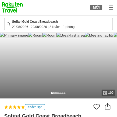
to
MỚI
top
page
Sofitel Gold Coast Broadbeach
21/08/2026
-
22/08/2026
|
2 khách
|
1 phòng
100
Khách sạn
Sofitel Gold Coast Broadbeach