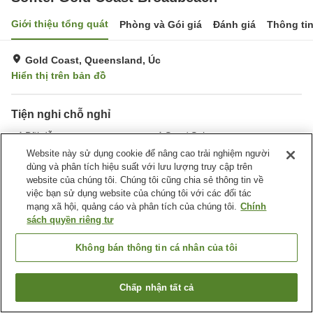
Giới thiệu tổng quát
Phòng và Gói giá
Đánh giá
Thông ti
Gold Coast, Queensland, Úc
Hiển thị trên bản đồ
Tiện nghi chỗ nghỉ
Bãi đỗ xe
Spa / Salon
Nhà hàng
Bar
Website này sử dụng cookie để nâng cao trải nghiệm người
dùng và phân tích hiệu suất với lưu lượng truy cập trên
website của chúng tôi. Chúng tôi cũng chia sẻ thông tin về
Trang chủ
Úc
Queensland
Gold Coast
việc bạn sử dụng website của chúng tôi với các đối tác
Sofitel Gold Coast Broadbeach
mạng xã hội, quảng cáo và phân tích của chúng tôi.
Chính
sách quyền riêng tư
Không bán thông tin cá nhân của tôi
Chấp nhận tất cả
Tìm phòng trống