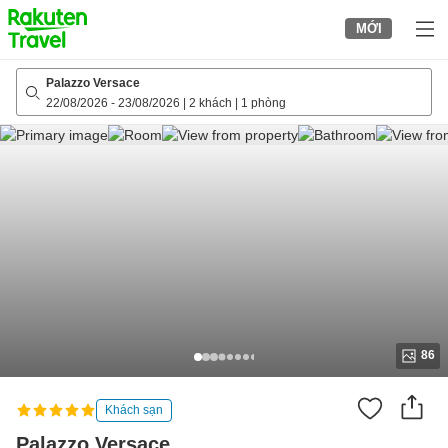
to
MỚI
top
page
Palazzo Versace
22/08/2026
-
23/08/2026
|
2 khách
|
1 phòng
86
Khách sạn
Palazzo Versace