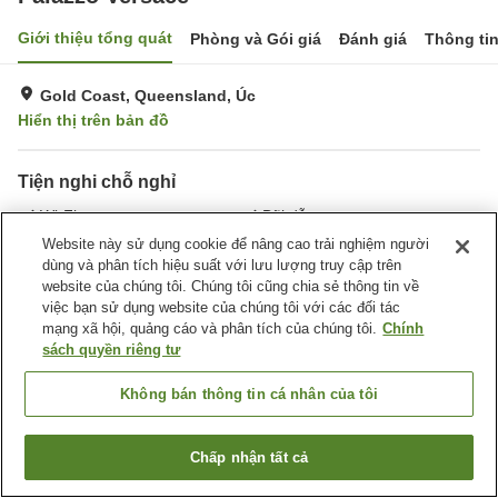
Giới thiệu tổng quát
Phòng và Gói giá
Đánh giá
Thông ti
Gold Coast, Queensland, Úc
Hiển thị trên bản đồ
Tiện nghi chỗ nghỉ
Wi-Fi
Bãi đỗ xe
Spa / Salon
Phòng tập gym
Website này sử dụng cookie để nâng cao trải nghiệm người
dùng và phân tích hiệu suất với lưu lượng truy cập trên
website của chúng tôi. Chúng tôi cũng chia sẻ thông tin về
Trang chủ
Úc
Queensland
Gold Coast
Palazzo Versace
việc bạn sử dụng website của chúng tôi với các đối tác
mạng xã hội, quảng cáo và phân tích của chúng tôi.
Chính
sách quyền riêng tư
Không bán thông tin cá nhân của tôi
Chấp nhận tất cả
Tìm phòng trống