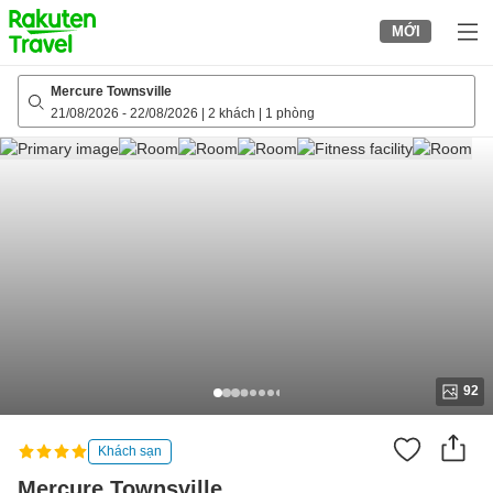
to
MỚI
top
page
Mercure Townsville
21/08/2026
-
22/08/2026
|
2 khách
|
1 phòng
92
Khách sạn
Mercure Townsville