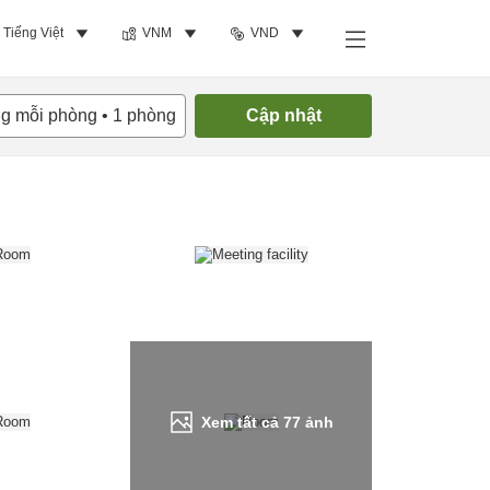
Tiếng Việt
VNM
VND
Tìm phòng trống
ng mỗi phòng
•
1
phòng
Cập nhật
Xem tất cả
77
ảnh