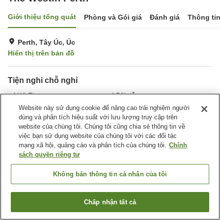
Giới thiệu tổng quát
Phòng và Gói giá
Đánh giá
Thông ti
Perth, Tây Úc, Úc
Hiển thị trên bản đồ
Tiện nghi chỗ nghỉ
Wi-Fi
Bãi đỗ xe
Spa / Salon
Phòng tập gym
Website này sử dụng cookie để nâng cao trải nghiệm người
dùng và phân tích hiệu suất với lưu lượng truy cập trên
website của chúng tôi. Chúng tôi cũng chia sẻ thông tin về
Trang chủ
Úc
Tây Úc
Perth
The Westin Perth
việc bạn sử dụng website của chúng tôi với các đối tác
mạng xã hội, quảng cáo và phân tích của chúng tôi.
Chính
sách quyền riêng tư
Không bán thông tin cá nhân của tôi
Chấp nhận tất cả
Tìm phòng trống