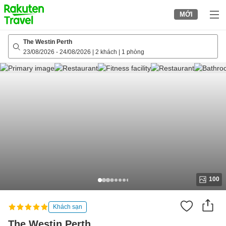
to
MỚI
top
page
The Westin Perth
23/08/2026
-
24/08/2026
|
2 khách
|
1 phòng
100
Khách sạn
The Westin Perth