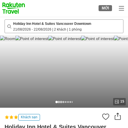
to
MỚI
top
page
Holiday Inn Hotel & Suites Vancouver Downtown
21/08/2026
-
22/08/2026
|
2 khách
|
1 phòng
15
Khách sạn
Holiday Inn Hotel & Suites Vancouver