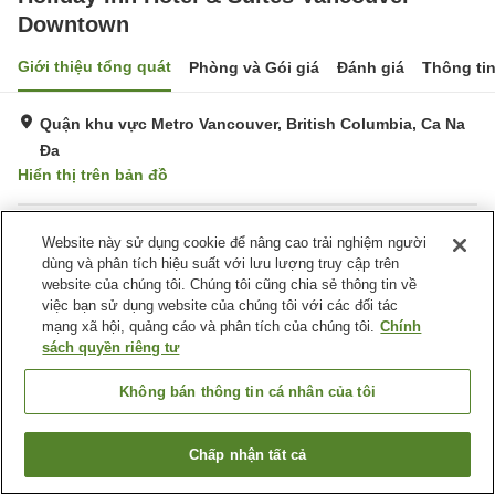
Downtown
Giới thiệu tổng quát
Phòng và Gói giá
Đánh giá
Thông ti
Quận khu vực Metro Vancouver, British Columbia, Ca Na
Đa
Hiển thị trên bản đồ
Tiện nghi chỗ nghỉ
Website này sử dụng cookie để nâng cao trải nghiệm người
dùng và phân tích hiệu suất với lưu lượng truy cập trên
Bãi đỗ xe
Spa / Salon
website của chúng tôi. Chúng tôi cũng chia sẻ thông tin về
Nhà hàng
Bar
việc bạn sử dụng website của chúng tôi với các đối tác
mạng xã hội, quảng cáo và phân tích của chúng tôi.
Chính
sách quyền riêng tư
Trang chủ
Ca Na Đa
British Columbia
Quận khu vực Metro Vancouver
Holiday Inn Hotel & Suites Vancouver Downtown
Không bán thông tin cá nhân của tôi
Chấp nhận tất cả
Tìm phòng trống