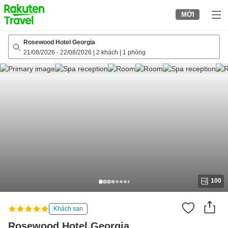
to
MỚI
top
page
Rosewood Hotel Georgia
21/08/2026
-
22/08/2026
|
2 khách
|
1 phòng
100
Khách sạn
Rosewood Hotel Georgia