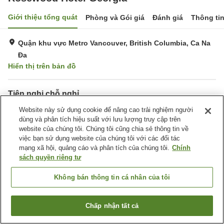
Giới thiệu tổng quát
Phòng và Gói giá
Đánh giá
Thông ti
Quận khu vực Metro Vancouver, British Columbia, Ca Na
Đa
Hiển thị trên bản đồ
Tiện nghi chỗ nghỉ
Bãi đỗ xe
Spa / Salon
Website này sử dụng cookie để nâng cao trải nghiệm người
Nhà hàng
Bar
dùng và phân tích hiệu suất với lưu lượng truy cập trên
website của chúng tôi. Chúng tôi cũng chia sẻ thông tin về
việc bạn sử dụng website của chúng tôi với các đối tác
Trang chủ
Ca Na Đa
British Columbia
mạng xã hội, quảng cáo và phân tích của chúng tôi.
Chính
Quận khu vực Metro Vancouver
Rosewood Hotel Georgia
sách quyền riêng tư
Không bán thông tin cá nhân của tôi
Chấp nhận tất cả
Tìm phòng trống