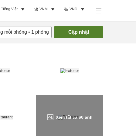
Tiếng Việt
VNM
VND
Tìm phòng trống
ng mỗi phòng
•
1
phòng
Cập nhật
Xem tất cả
60
ảnh